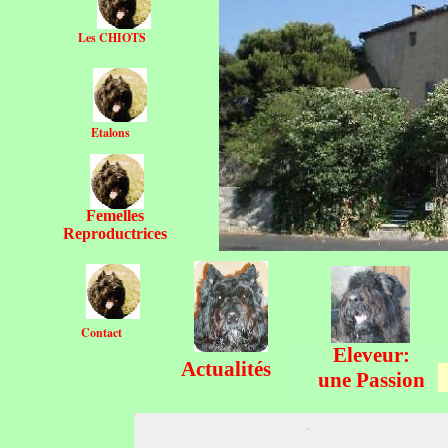
Les CHIOTS
Etalons
Femelles
Reproductrices
Contact
Eleveur:
Actualités
une Passion