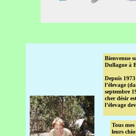
Bienvenue su
Dullague à B
Depuis 1973
l’élevage (da
septembre 19
cher désir es
l’élevage dev
Tous mes 
leurs chio